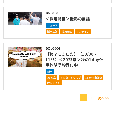
2021/11/15
＜採用動画＞撮影の裏話
ニュース
採用広報
採用動画
オンライン
2021/10/05
【終了しました】【10/30・
11/6】＜2023卒＞秋の1day仕
事体験予約受付中！
新卒
2023卒
インターンシップ
1day仕事体験
オンライン
1
2
次へ >>