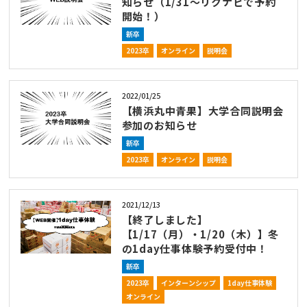
知らせ（1/31～リクナビで予約
開始！）
新卒
2023卒
オンライン
説明会
2022/01/25
【横浜丸中青果】大学合同説明会
参加のお知らせ
新卒
2023卒
オンライン
説明会
2021/12/13
【終了しました】
【1/17（月）・1/20（木）】冬
の1day仕事体験予約受付中！
新卒
2023卒
インターンシップ
1day仕事体験
オンライン